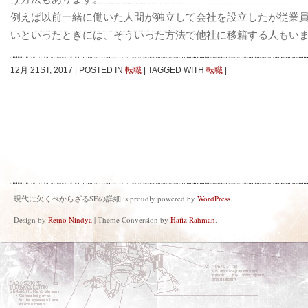
例えば以前一緒に働いた人間が独立して会社を設立したが従業
いといったときには、そういった方法で他社に移籍する人もい
12月 21ST, 2017
|
POSTED IN
転職
|
TAGGED WITH
転職
|
現代に欠くべからざるSEの詳細 is proudly powered by
WordPress
.
Design by
Retno Nindya
| Theme Conversion by
Hafiz Rahman
.