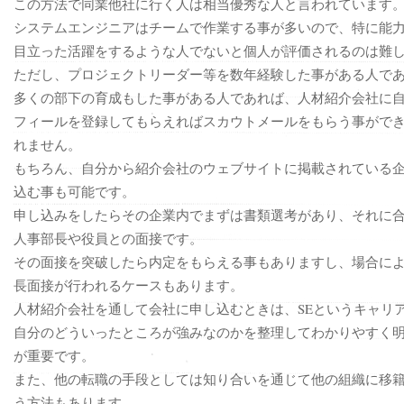
この方法で同業他社に行く人は相当優秀な人と言われています
システムエンジニアはチームで作業する事が多いので、特に能
目立った活躍をするような人でないと個人が評価されるのは難
ただし、プロジェクトリーダー等を数年経験した事がある人で
多くの部下の育成もした事がある人であれば、人材紹介会社に
フィールを登録してもらえればスカウトメールをもらう事がで
れません。
もちろん、自分から紹介会社のウェブサイトに掲載されている
込む事も可能です。
申し込みをしたらその企業内でまずは書類選考があり、それに
人事部長や役員との面接です。
その面接を突破したら内定をもらえる事もありますし、場合に
長面接が行われるケースもあります。
人材紹介会社を通して会社に申し込むときは、SEというキャリ
自分のどういったところが強みなのかを整理してわかりやすく
が重要です。
また、他の転職の手段としては知り合いを通じて他の組織に移
う方法もあります。